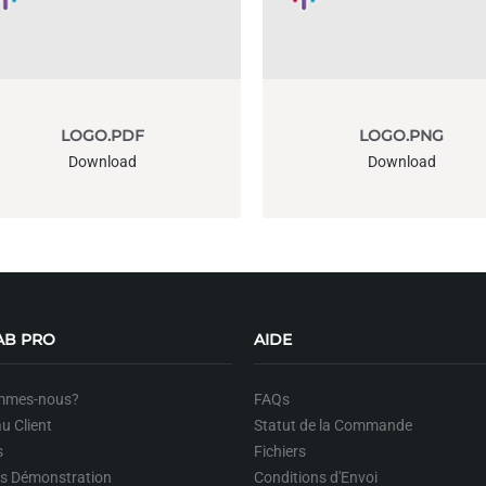
LOGO.PDF
LOGO.PNG
Download
Download
AB PRO
AIDE
mmes-nous?
FAQs
u Client
Statut de la Commande
s
Fichiers
ts Démonstration
Conditions d'Envoi