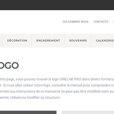
QUI SOMMES NOUS
CONTACTS
DÉCORATION
ENCADREMENT
SOUVENIRS
CALENDRIE
OGO
ette page, vous pouvez trouver le logo ONELAB PRO dans divers formats, 
 Si vous allez utiliser notre logo, consulter le manuel pour comprendre c
rmité aux instructions de ce manuel et ne peut pas être modifiée sans au
nter, réduire ou modifier sa structure.