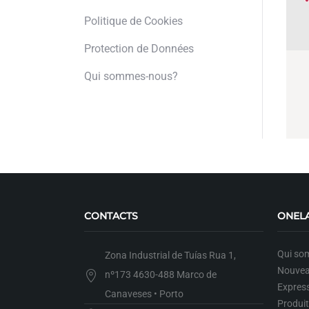
Politique de Cookies
Protection de Données
Qui sommes-nous?
CONTACTS
ONEL
Qui so
Zona Industrial de Tuías Rua 1,
Nouvea
nº173 4630-488 Marco de
Expres
Canaveses • Porto
Produi