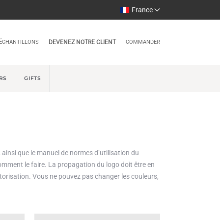
France
ÉCHANTILLONS
DEVENEZ NOTRE CLIENT
COMMANDER
RS
GIFTS
ainsi que le manuel de normes d’utilisation du
omment le faire. La propagation du logo doit être en
torisation. Vous ne pouvez pas changer les couleurs,