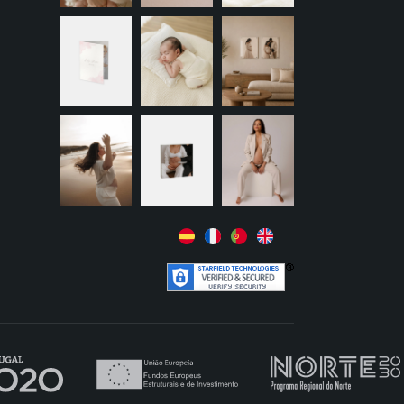
+
+
+
+
+
+