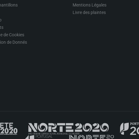
hantillons
Mentions Légales
Livre des plaintes
p
ts
ue de Cookies
tion de Donnés