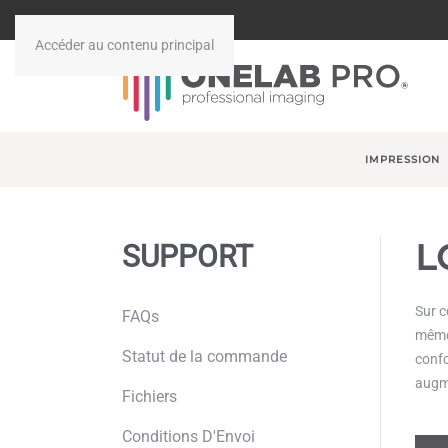
Accéder au contenu principal
IMPRESSION
L
SUPPORT
Sur c
FAQs
même.
Statut de la commande
confo
augme
Fichiers
Conditions D'Envoi