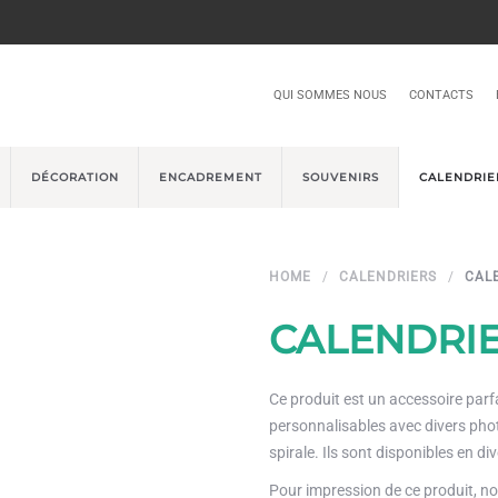
QUI SOMMES NOUS
CONTACTS
DÉCORATION
ENCADREMENT
SOUVENIRS
CALENDRIE
HOME
CALENDRIERS
CAL
CALENDRI
Ce produit est un accessoire parf
personnalisables avec divers photo
spirale. Ils sont disponibles en di
Pour impression de ce produit, no