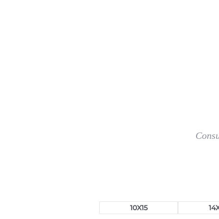
Consu
10X15
14