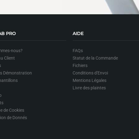
AB PRO
AIDE
mmes-nous?
FAQs
u Client
Statut de la Commande
s
Fichiers
ts Démonstration
Conditions d'Envoi
hantillons
Mentions Légales
Livre des plaintes
p
ts
ue de Cookies
tion de Donnés