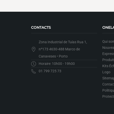
CONTACTS
ONEL
Qui so
Zona Industrial de Tuías Rua 1,
Nouvea
nº173 4630-488 Marco de
Expres
Canaveses • Porto
Produi
Horaire: 10h00 - 19h00
Kits Éc
01 799 725 73
Logo
Sitema
Contac
Politiq
Protec