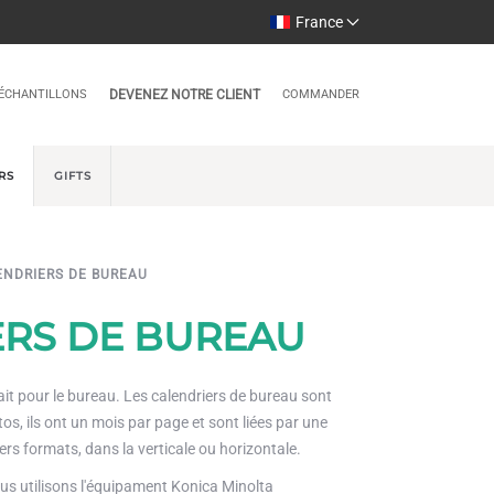
France
ÉCHANTILLONS
DEVENEZ NOTRE CLIENT
COMMANDER
RS
GIFTS
ENDRIERS DE BUREAU
ERS DE BUREAU
ait pour le bureau. Les calendriers de bureau sont
s, ils ont un mois par page et sont liées par une
vers formats, dans la verticale ou horizontale.
us utilisons l'équipament Konica Minolta