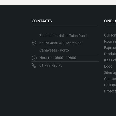
CONTACTS
ONEL
Qui so
Zona Industrial de Tuías Rua 1,
Nouvea
nº173 4630-488 Marco de
Expres
Canaveses • Porto
Produi
Horaire: 10h00 - 19h00
Kits Éc
01 799 725 73
Logo
Sitema
Contac
Politiq
Protec