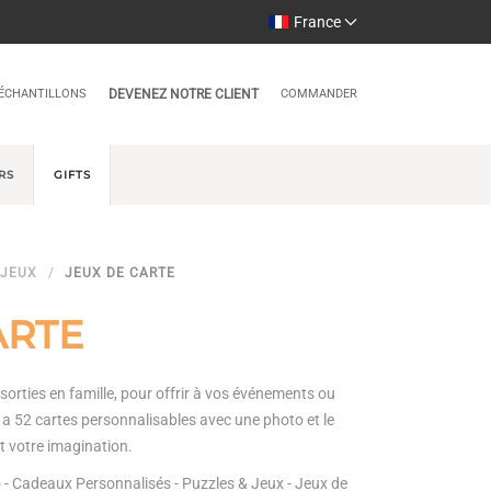
France
ÉCHANTILLONS
DEVENEZ NOTRE CLIENT
COMMANDER
RS
GIFTS
 JEUX
JEUX DE CARTE
ARTE
 sorties en famille, pour offrir à vos événements ou
a 52 cartes personnalisables avec une photo et le
st votre imagination.
- Cadeaux Personnalisés - Puzzles & Jeux - Jeux de