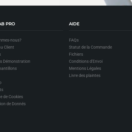
AB PRO
AIDE
mmes-nous?
FAQs
u Client
Statut de la Commande
s
Fichiers
ts Démonstration
Conditions d'Envoi
hantillons
Mentions Légales
Livre des plaintes
p
ts
ue de Cookies
tion de Donnés