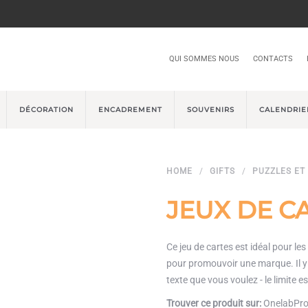
QUI SOMMES NOUS
CONTACTS
DÉCORATION
ENCADREMENT
SOUVENIRS
CALENDRIE
HOME
GIFTS
PUZZLES ET
JEUX DE C
Ce jeu de cartes est idéal pour les
pour promouvoir une marque. Il y 
texte que vous voulez - le limite e
Trouver ce produit sur:
OnelabPro 